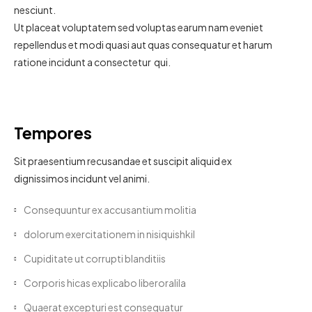
nesciunt.
Ut placeat voluptatem sed voluptas earum nam eveniet
repellendus et modi quasi aut quas consequatur et harum
ratione incidunt a consectetur qui.
Tempores
Sit praesentium recusandae et suscipit aliquid ex
dignissimos incidunt vel animi.
Consequuntur ex accusantium molitia
dolorum exercitationem in nisiquishkil
Cupiditate ut corrupti blanditiis
Corporis hicas explicabo liberoralila
Quaerat excepturi est consequatur