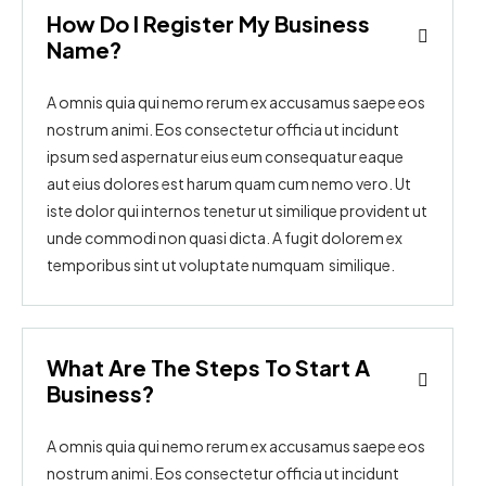
How Do I Register My Business
Name?
A omnis quia qui nemo rerum ex accusamus saepe eos
nostrum animi. Eos consectetur officia ut incidunt
ipsum sed aspernatur eius eum consequatur eaque
aut eius dolores est harum quam cum nemo vero. Ut
iste dolor qui internos tenetur ut similique provident ut
unde commodi non quasi dicta. A fugit dolorem ex
temporibus sint ut voluptate numquam similique.
What Are The Steps To Start A
Business?
A omnis quia qui nemo rerum ex accusamus saepe eos
nostrum animi. Eos consectetur officia ut incidunt