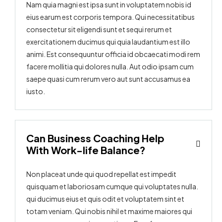
Nam quia magni est ipsa sunt in voluptatem nobis id
eius earum est corporis tempora. Qui necessitatibus
consectetur sit eligendi sunt et sequi rerum et
exercitationem ducimus qui quia laudantium est illo
animi. Est consequuntur officia id obcaecati modi rem
facere mollitia qui dolores nulla. Aut odio ipsam cum
saepe quasi cum rerum vero aut sunt accusamus ea
iusto.
Can Business Coaching Help
With Work-life Balance?
Non placeat unde qui quod repellat est impedit
quisquam et laboriosam cumque qui voluptates nulla.
qui ducimus eius et quis odit et voluptatem sint et
totam veniam. Qui nobis nihil et maxime maiores qui