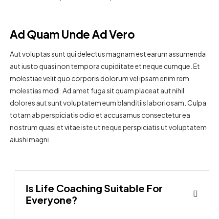
Ad Quam Unde Ad Vero
Aut voluptas sunt qui delectus magnam est earum assumenda
aut iusto quasi non tempora cupiditate et neque cumque. Et
molestiae velit quo corporis dolorum vel ipsam enim rem
molestias modi. Ad amet fuga sit quam placeat aut nihil
dolores aut sunt voluptatem eum blanditiis laboriosam. Culpa
totam ab perspiciatis odio et accusamus consectetur ea
nostrum quasi et vitae iste ut neque perspiciatis ut voluptatem
aiushi magni.
Is Life Coaching Suitable For
Everyone?