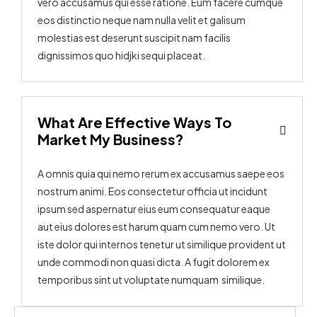
vero accusamus qui esse ratione. Eum facere cumque
eos distinctio neque nam nulla velit et galisum
molestias est deserunt suscipit nam facilis
dignissimos quo hidjki sequi placeat.
What Are Effective Ways To
Market My Business?
A omnis quia qui nemo rerum ex accusamus saepe eos
nostrum animi. Eos consectetur officia ut incidunt
ipsum sed aspernatur eius eum consequatur eaque
aut eius dolores est harum quam cum nemo vero. Ut
iste dolor qui internos tenetur ut similique provident ut
unde commodi non quasi dicta. A fugit dolorem ex
temporibus sint ut voluptate numquam similique.