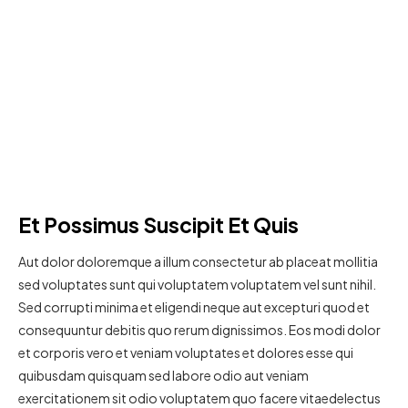
Et Possimus Suscipit Et Quis
Aut dolor doloremque a illum consectetur ab placeat mollitia
sed voluptates sunt qui voluptatem voluptatem vel sunt nihil.
Sed corrupti minima et eligendi neque aut excepturi quod et
consequuntur debitis quo rerum dignissimos. Eos modi dolor
et corporis vero et veniam voluptates et dolores esse qui
quibusdam quisquam sed labore odio aut veniam
exercitationem sit odio voluptatem quo facere vitaedelectus