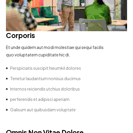
Corporis
Et unde quidem aut modi molestiae qui sequi facilis
quo voluptatem cupiditate hic di.
Perspiciatis suscipit hieumkil dolores
Tenetur laudantium nonisus ducimus
Internos reiciendis utchius doloribus
perferendis et adipisci aperiam
Galisum aut quibusdam voluptate
Omnis Non Vitae Dolore