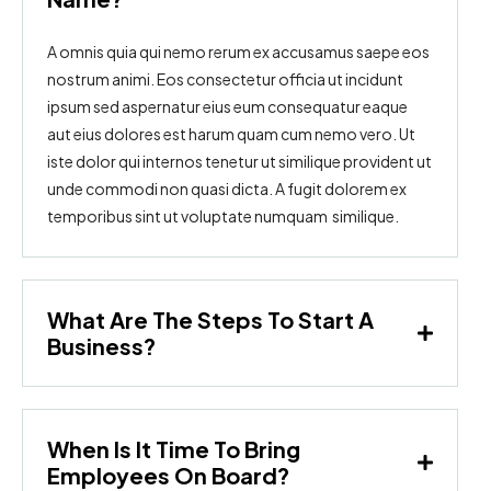
A omnis quia qui nemo rerum ex accusamus saepe eos
nostrum animi. Eos consectetur officia ut incidunt
ipsum sed aspernatur eius eum consequatur eaque
aut eius dolores est harum quam cum nemo vero. Ut
iste dolor qui internos tenetur ut similique provident ut
unde commodi non quasi dicta. A fugit dolorem ex
temporibus sint ut voluptate numquam similique.
What Are The Steps To Start A
Business?
When Is It Time To Bring
Employees On Board?