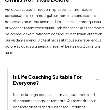
Aut obcaecati autem eos enim praesentium non itaque
consequatur et commodi galisum rem eius consectetur et
dolores dolorum! Aut accusantium quaerat et consequuntur
provident a totam consequuntur ab obcaecati alias a tempora
doloremque exercitationem consequatur ab minus autem ab
quibusdam eligendi. Sit fugit necessitatibus eum repellendus
dolore ab quas assumenda. In eveniet beatae qui Quis rerum
nam.
Is Life Coaching Suitable For
Everyone?
Nam quia magni est ipsa sunt in voluptatem nobis id
eius earum est corporis tempora. Qui necessitatibus
consectetur sit eligendi sunt et sequi rerum et