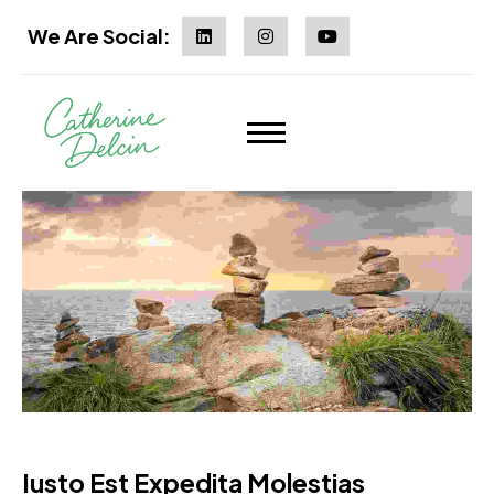
We Are Social:
Iusto Est Expedita Molestias