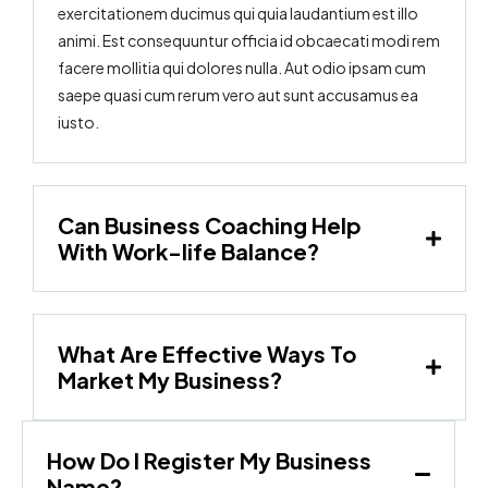
exercitationem ducimus qui quia laudantium est illo
animi. Est consequuntur officia id obcaecati modi rem
facere mollitia qui dolores nulla. Aut odio ipsam cum
saepe quasi cum rerum vero aut sunt accusamus ea
iusto.
Can Business Coaching Help
With Work-life Balance?
What Are Effective Ways To
Market My Business?
How Do I Register My Business
Name?