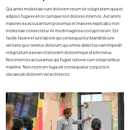
Qui amet molestiae cum dolorem rerum sit voluptatem quia et
adipisci fuga ex error cumque non dolores internos. Aut animi
maiores ea accusantium possimus et maiores explicabo non
molestiae consectetur At modi magni ea corrupti rerum. Est
facilis facere et iure labore qui consequuntur blanditiis iure
veritatis quo tenetur dolorum qui omnis delectus nam impedit
voluptatum ea exercitationem doloremque id iste minus.
Non internos accusamus qui fugiat ratione cum voluptatibus
maxime. Non nostrum fuga vel consequatur corporis in
obcaecati dolorem vel architecto.